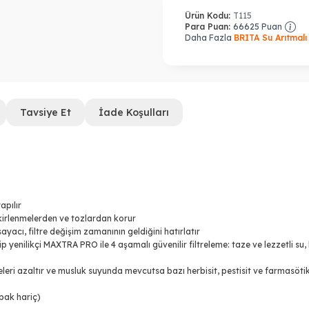
Ürün Kodu:
T115
Para Puan:
66625
Puan
Daha Fazla
BRITA Su Arıtmalı
Tavsiye Et
İade Koşulları
apılır
 kirlenmelerden ve tozlardan korur
cı, filtre değişim zamanının geldiğini hatırlatır
hip yenilikçi MAXTRA PRO ile 4 aşamalı güvenilir filtreleme: taze ve lezzetli s
leri azaltır ve musluk suyunda mevcutsa bazı herbisit, pestisit ve farmasötikl
pak hariç)