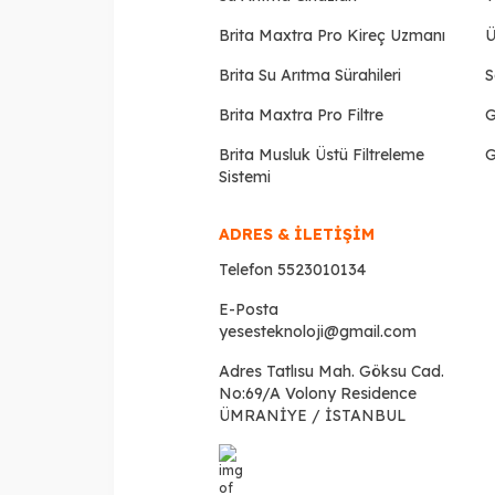
Brita Maxtra Pro Kireç Uzmanı
Ü
Brita Su Arıtma Sürahileri
S
Brita Maxtra Pro Filtre
G
Brita Musluk Üstü Filtreleme
G
Sistemi
ADRES & İLETİŞİM
Telefon
5523010134
E-Posta
yesesteknoloji@gmail.com
Adres
Tatlısu Mah. Göksu Cad.
No:69/A Volony Residence
ÜMRANİYE / İSTANBUL