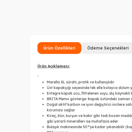
Ürün Özellikleri
Ödeme Seçenekleri
Ürün Açıklaması:
Marella XL sürahi, pratik ve kullanışlıdır
Üst kapakçığı sayesinde tek elle kolayca dolum y
Entegre kapak ucu, filtrelenen suyu, dış kaynaklı
BRITA Memo gösterge: Kapak üstündeki zaman saya
Doğal aktif karbon ve iyon değiştirici incilere sa
koruması sağlar
Kireç, klor, kurşun ve bakır gibi tadı bozan madde
gibi yararlı mineralleri ise muhafaza eder
Bulaşık makinesinde 50°'ye kadar yıkanabilir (ka