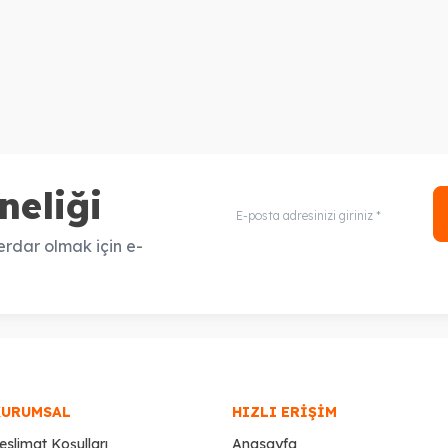
neliği
rdar olmak için e-
KURUMSAL
HIZLI ERIŞIM
eslimat Koşulları
Anasayfa