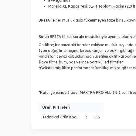
BPA içermez
Marella XL Kapasitesi: 3,5 lt Toplam Hacim (2,0 lt 
BRITA ile her musluk asla tükenmeyen taze bir su kay
Bütün BRITA filtreli sürahi modelleriyle uyumlu olan ye
Ön filtre; binanızdaki borular eskiyse musluk suyunda o
İyon değişitirici reçine; kireci, kurşun ve bakır gibi ağır
Hindistan cevizi kabuklarından üretilen aktif karbon is
İlave filtre; kum, pas ve ince partikülleri filtreler.
*Geliştirilmiş filtre performansı: Yenilikçi mikro gözenek
*Kutu içerisinde 3 adet MAXTRA PRO ALL-IN-1 su filtres
Ürün Filtreleri
Tedarikçi Ürün Kodu
:
115