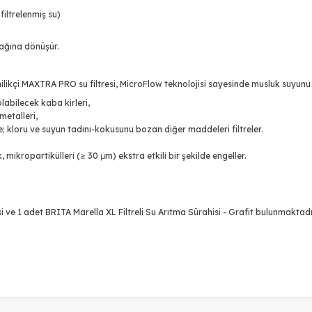
filtrelenmiş su)
nağına dönüşür.
nilikçi MAXTRA PRO su filtresi, MicroFlow teknolojisi sayesinde musluk suyunu
labilecek kaba kirleri,
 metalleri,
e; kloru ve suyun tadını-kokusunu bozan diğer maddeleri filtreler.
, mikropartikülleri (≥ 30 μm) ekstra etkili bir şekilde engeller.
i ve 1 adet
BRITA Marella XL Filtreli Su Arıtma Sürahisi - Grafit
bulunmaktadı